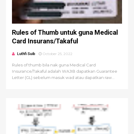
Rules of Thumb untuk guna Medical
Card Insurans/Takaful
Luthfi Suib
October 25, 2022
Rules of thumb bila nak guna Medical Card
Insurance/Takaful adalah WAJIB dapatkan Guarantee
Letter (GL) sebelum masuk wad atau dapatkan raw...