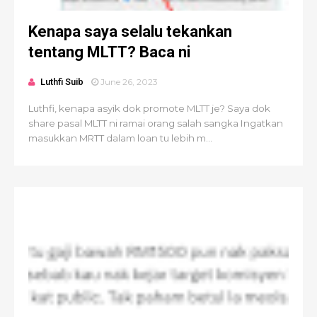
Kenapa saya selalu tekankan
tentang MLTT? Baca ni
Luthfi Suib
June 26, 2023
Luthfi, kenapa asyik dok promote MLTT je? Saya dok
share pasal MLTT ni ramai orang salah sangka Ingatkan
masukkan MRTT dalam loan tu lebih m...