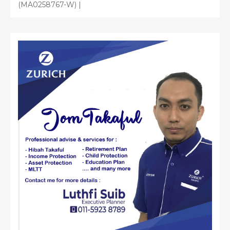
(MA0258767-W) |