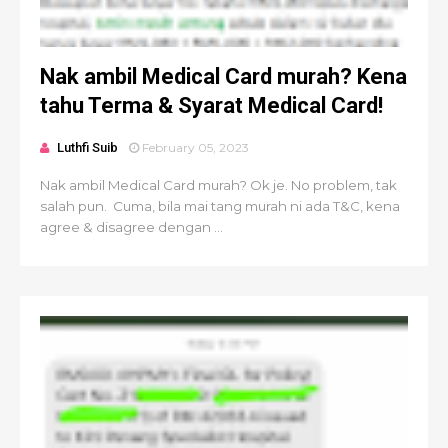
Nak ambil Medical Card murah? Kena
tahu Terma & Syarat Medical Card!
Luthfi Suib
February 05, 2023
Nak ambil Medical Card murah? Ok je. No problem, tak
salah pun. Cuma, bila mai tang murah ni ada T&C, kena
agree & disagree dengan ...