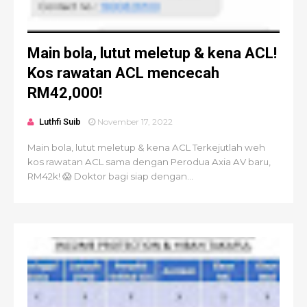
Main bola, lutut meletup & kena ACL!
Kos rawatan ACL mencecah
RM42,000!
Luthfi Suib
November 17, 2022
Main bola, lutut meletup & kena ACL Terkejutlah weh
kos rawatan ACL sama dengan Perodua Axia AV baru,
RM42k! 😱 Doktor bagi siap dengan...