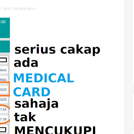
 Card
,
takaful hero