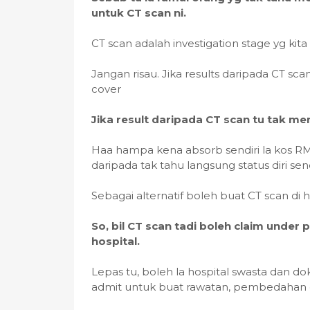
untuk CT scan ni.
CT scan adalah investigation stage yg ki
Jangan risau. Jika results daripada CT sc
cover
Jika result daripada CT scan tu tak m
Haa hampa kena absorb sendiri la kos RM2
daripada tak tahu langsung status diri send
Sebagai alternatif boleh buat CT scan di h
So, bil CT scan tadi boleh claim under
hospital.
Lepas tu, boleh la hospital swasta dan do
admit untuk buat rawatan, pembedahan d