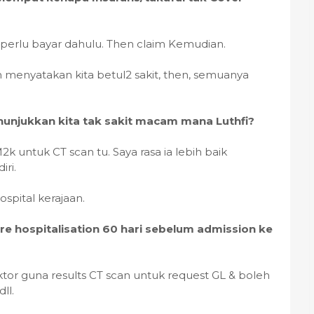
ta perlu bayar dahulu. Then claim Kemudian.
an menyatakan kita betul2 sakit, then, semuanya
enunjukkan kita tak sakit macam mana Luthfi?
k untuk CT scan tu. Saya rasa ia lebih baik
iri.
ospital kerajaan.
 pre hospitalisation 60 hari sebelum admission ke
ktor guna results CT scan untuk request GL & boleh
ll.