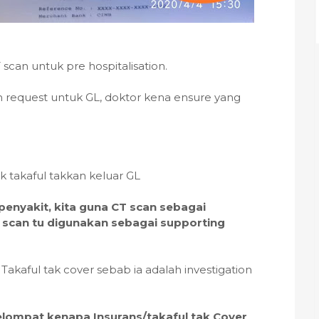
scan untuk pre hospitalisation.
 request untuk GL, doktor kena ensure yang
ak takaful takkan keluar GL
enyakit, kita guna CT scan sebagai
T scan tu digunakan sebagai supporting
 Takaful tak cover sebab ia adalah investigation
elompat kenapa Insurans/takaful tak Cover