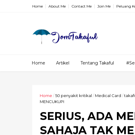
Home
About Me
Contact Me
Join Me
Peluang K
Home
Artikel
Tentang Takaful
#Se
Home
/
50 penyakit kritikal
/
Medical Card
/
takaf
MENCUKUPI
SERIUS, ADA M
SAHAJA TAK M