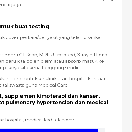
ndiri juga
untuk buat testing
k cover perkara/penyakit yang telah disahkan
s seperti CT Scan, MRI, Ultrasound, X-ray dll kena
an baru kita boleh claim atau absorb masuk ke
nampaknya kita kena tanggung sendiri.
kan client untuk ke klinik atau hospital kerajaan
pital swasta guna Medical Card.
at, supplemen kimoterapi dan kanser.
bat pulmonary hypertension dan medical
.
r hospital, medical kad tak cover