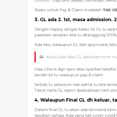
Contoh : Daycare, dialisis, fisioterapi, ra
Risiko untuk Pay & Claim ni adalah
TAK G
3. GL ada 2. 1st, masa admission.
Jangan happy sangat kalau 1st GL tu appro
pastikan rawatan kita tu ditanggung 100%
Ada kes, walaupun GL dah approved, kelua
Kalau tiba-tiba GL declined mcm 
Haa, check dgn ejen atau syarikat takaful
sendiri bil tu walaupun pay & claim
Sebab tu sebelum nak admit tu kita kena 
Takut nanti GL reject disebabkan oleh st
4. Walaupun Final GL dh keluar, t
Dalam final GL tu akan ada itemized item
rawatan sahaja. Ada yang tak cover covid 