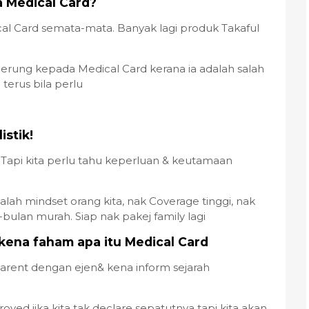
 Medical Card?
cal Card semata-mata. Banyak lagi produk Takaful
erung kepada Medical Card kerana ia adalah salah
terus bila perlu
istik!
 Tapi kita perlu tahu keperluan & keutamaan
alah mindset orang kita, nak Coverage tinggi, nak
bulan murah. Siap nak pakej family lagi
kena faham apa itu Medical Card
parent dengan ejen& kena inform sejarah
ved jika kita tak declare sepatutnya tapi kita akan