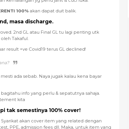
watan kemalangan yg perlu jahit & cuci luka.
ERENTI 100%
akan dapat duit balik.
 2nd, masa discharge.
ved. 2nd GL atau Final GL tu lagi penting utk
 oleh Takaful.
r result +ve Covid19 terus GL declined!
mana?
. mesti ada sebab. Naya jugak kalau kena bayar
bagitahu info yang perlu & sepatutnya sahaja.
atement kita
api tak semestinya 100% cover!
. Syarikat akan cover item yang related dengan
test, PPE, admission fees dll. Maka, untuk item yang