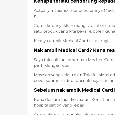
Kenapa terlalu cenderung kepada
Actually Insurans/Takaful bukannya Medi
ni.
Cuma kebanyakkan orang kita lebih cend
satu produk yang kita bayar & boleh guna 
Kiranya ambik Medical Card ni tak rugi.
Nak ambil Medical Card? Kena real
Saya tak nafikan keperluan Medical Card.
perlindungan kita.
Masalah yang selalu ejen Takaful alami ad
cover seumur hidup tapi nak bayar bulan-
Sebelum nak ambik Medical Card 
Kena declare taraf kesihatan. Kena trans
hospitalisation yang lepas.
Application kita mungkin akan cepat appro