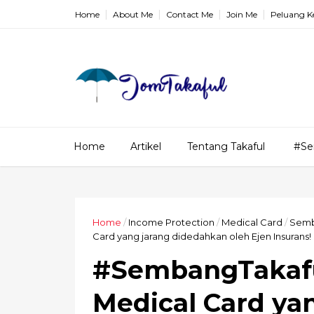
Home
About Me
Contact Me
Join Me
Peluang K
Home
Artikel
Tentang Takaful
#Se
Home
/
Income Protection
/
Medical Card
/
Semb
Card yang jarang didedahkan oleh Ejen Insurans!
#SembangTakaful
Medical Card ya