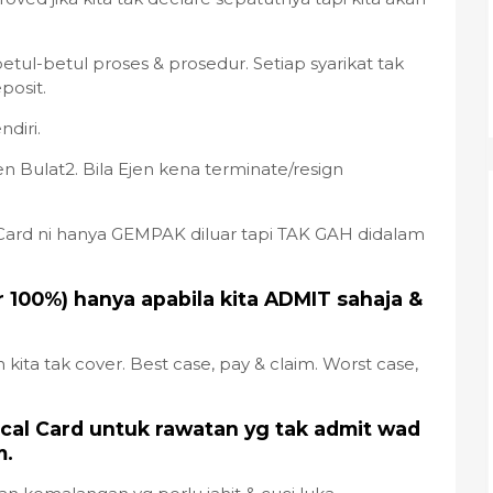
tul-betul proses & prosedur. Setiap syarikat tak
posit.
ndiri.
n Bulat2. Bila Ejen kena terminate/resign
 Card ni hanya GEMPAK diluar tapi TAK GAH didalam
r 100%) hanya apabila kita ADMIT sahaja &
kita tak cover. Best case, pay & claim. Worst case,
ical Card untuk rawatan yg tak admit wad
m.