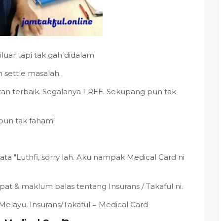
uar tapi tak gah didalam
settle masalah.
atan terbaik. Segalanya FREE. Sekupang pun tak
 pun tak faham!
ata "Luthfi, sorry lah. Aku nampak Medical Card ni
at & maklum balas tentang Insurans / Takaful ni.
layu, Insurans/Takaful = Medical Card