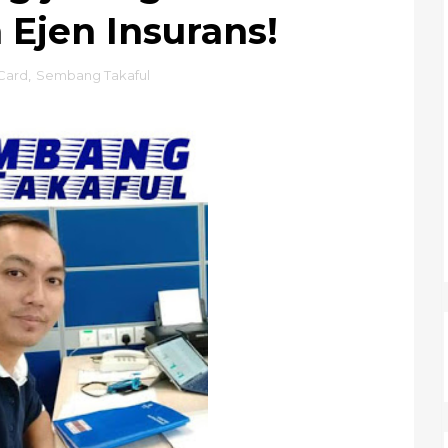
 Ejen Insurans!
Card
,
Sembang Takaful