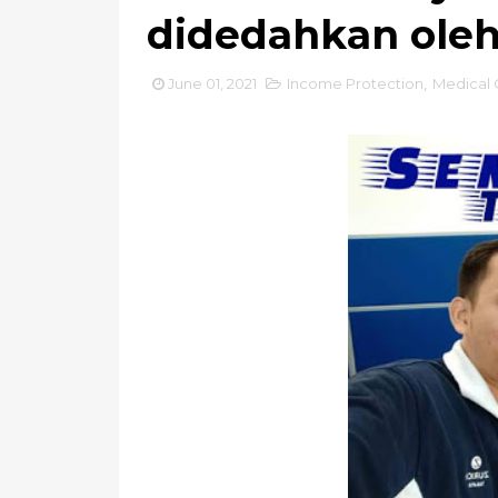
didedahkan oleh
June 01, 2021
Income Protection
,
Medical 